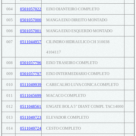
004
0501057022
EIXO DIANTEIRO COMPLETO
005
0501057000
MANGA EIXO DIREITO MONTADO
006
0501057001
MANGA EIXO ESQUERDO MONTADO
007
0511044957
CILINDRO HIDRAULICO CH 310038
4104117
008
0501057796
EIXO TRASEIRO COMPLETO
009
0501057797
EIXO INTERMEDIARIO COMPLETO
010
0511049939
CABECALHO LUVA CONICA COMPLETO
011
0511045699
MACACO COMPLETO
012
0511048561
ENGATE BOLA 5" DIANT COMPL TAC14000
013
0511049723
ELEVADOR COMPLETO
014
0511049724
CESTO COMPLETO