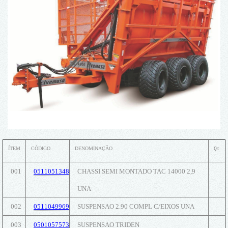
ÍTEM
CÓDIGO
DENOMINAÇÃO
Qt
001
0511051348
CHASSI SEMI MONTADO TAC 14000 2,9
UNA
002
0511049969
SUSPENSAO 2.90 COMPL C/EIXOS UNA
003
0501057573
SUSPENSAO TRIDEN