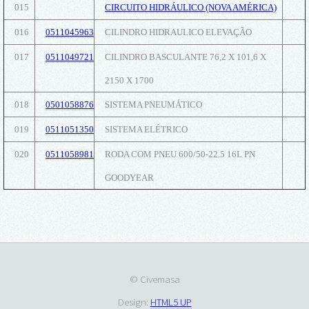
015
CIRCUITO HIDRÁULICO (NOVA AMÉRICA)
016
0511045963
CILINDRO HIDRAULICO ELEVAÇÃO
017
0511049721
CILINDRO BASCULANTE 76,2 X 101,6 X
2150 X 1700
018
0501058876
SISTEMA PNEUMÁTICO
019
0511051350
SISTEMA ELÉTRICO
020
0511058981
RODA COM PNEU 600/50-22.5 16L PN
GOODYEAR
© Civemasa
Design:
HTML5 UP