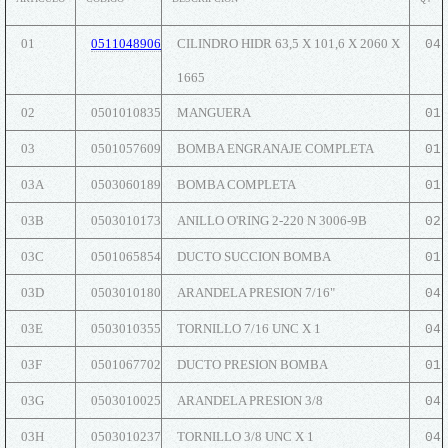
01
0511048906
CILINDRO HIDR 63,5 X 101,6 X 2060 X
04
1665
02
0501010835
MANGUERA
01
03
0501057609
BOMBA ENGRANAJE COMPLETA
01
03A
0503060189
BOMBA COMPLETA
01
03B
0503010173
ANILLO O'RING 2-220 N 3006-9B
02
03C
0501065854
DUCTO SUCCION BOMBA
01
03D
0503010180
ARANDELA PRESION 7/16"
04
03E
0503010355
TORNILLO 7/16 UNC X 1
04
03F
0501067702
DUCTO PRESION BOMBA
01
03G
0503010025
ARANDELA PRESION 3/8
04
03H
0503010237
TORNILLO 3/8 UNC X 1
04