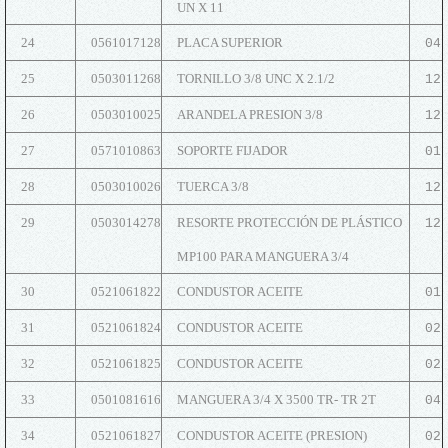
UN X 11
24
0561017128
PLACA SUPERIOR
04
25
0503011268
TORNILLO 3/8 UNC X 2.1/2
12
26
0503010025
ARANDELA PRESION 3/8
12
27
0571010863
SOPORTE FIJADOR
01
28
0503010026
TUERCA 3/8
12
29
0503014278
RESORTE PROTECCIÓN DE PLÁSTICO
12
MP100 PARA MANGUERA 3/4
30
0521061822
CONDUSTOR ACEITE
01
31
0521061824
CONDUSTOR ACEITE
02
32
0521061825
CONDUSTOR ACEITE
02
33
0501081616
MANGUERA 3/4 X 3500 TR- TR 2T
04
34
0521061827
CONDUSTOR ACEITE (PRESION)
02