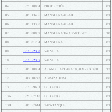
04
0571010864
PROTECCIÓN
01
05
0501013436
MANGUERA AB-AB
01
06
0501013338
MANGUERA AB-AB
01
07
0501080869
MANGUERA 3/4 X 750 TR-TC
10
08
0501081234
MANGUERA
02
09
0511052338
VALVULA
01
10
0511052337
VALVULA
01
11
0501010984
ARANDELA PLANA 10,50 X 27 X 3,00
12
12
0503010243
ABRAZADERA
06
13
0511059601
DEPOSITO
01
13A
0521067118
DEPOSITO
01
13B
0501057614
TAPA TANQUE
01