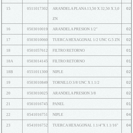
15
0511017302
ARANDELA PLANA 13,50 X 32,50 X 3,0
02
ZN
16
0503010019
ARANDELA PRESION 1/2"
02
17
0503010060
TUERCA HEXAGONAL 1/2 UNC G.5 ZN
02
18
0501057612
FILTRO RETORNO
01
18A
0503014145
FILTRO RETORNO
01
18B
0551011300
NIPLE
02
19
0503010849
TORNILLO 3/8 UNC X 1.1/2
02
20
0503010025
ARANDELA PRESION 3/8
02
21
0561016745
PANEL
01
22
0541016751
NIPLE
04
23
0541016752
TUERCA HEXAGONAL 1.1/4"X 1.1/16"
04