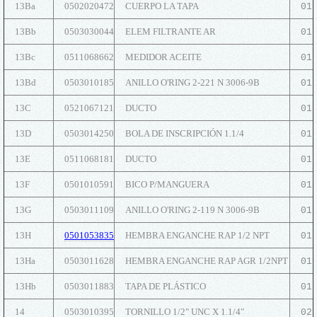
13Ba
0502020472
CUERPO LA TAPA
01
13Bb
0503030044
ELEM FILTRANTE AR
01
13Bc
0511068662
MEDIDOR ACEITE
01
13Bd
0503010185
ANILLO O'RING 2-221 N 3006-9B
01
13C
0521067121
DUCTO
01
13D
0503014250
BOLA DE INSCRIPCIÓN 1.1/4
01
13E
0511068181
DUCTO
01
13F
0501010591
BICO P/MANGUERA
01
13G
0503011109
ANILLO O'RING 2-119 N 3006-9B
01
13H
0501053835
HEMBRA ENGANCHE RAP 1/2 NPT
01
13Ha
0503011628
HEMBRA ENGANCHE RAP AGR 1/2NPT
01
13Hb
0503011883
TAPA DE PLÁSTICO
01
14
0503010395
TORNILLO 1/2" UNC X 1.1/4"
02