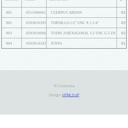
001
0511068661
CUERPO CARDAN
01
002
0503010395
TORNILLO 1/2" UNC X 1.1/4"
02
003
0503010060
TUERCA HEXAGONAL 1/2 UNC G.5 ZN
02
004
0503014243
JUNTA
01
© Civemasa
Design:
HTML5 UP