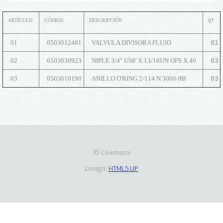
ARTÍCULO
CÓDIGO
DESCRIPCIÓN
QT
01
0503012481
VALVULA DIVISORA FLUJO
01
02
0503030923
NIPLE 3/4" UNF X 13/16UN OFS X 40
03
03
0503010190
ANILLO O'RING 2-114 N 3006-9B
03
© Civemasa
Design:
HTML5 UP