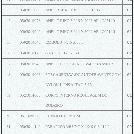
12
0503011060
ANEL BACK-UP 8-336 1G31106
01
13
0503010976
ANEL O RING 2-336 N 3006-9B 1G85119
01
14
0503010042
ANEL O RING 2-214 N 3006-9B 1G05116
01
15
0502010843
EMBOLO 44,45 X 85,7
01
16
0503010170
GAXETA 3120 2750
02
17
0503010948
ANEL G.E.3.3/8X2X1/2 W4-3346-590 PK
01
18
0503010063
PORCA SEXTAVADO AUTOTRAVANTE COM
01
NYLON 1 UNS ALTA G.5 ZN
19
0521014003
CORPO INTERNO REGULAGEM DO
01
RODEIRO
20
0511060370
LUVA REGULAGEM
01
21
0503011148
PARAFUSO 3/8 UNC X 1/2 S C S I 12.9
02