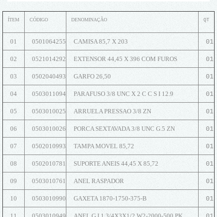
ÍTEM
CÓDIGO
DENOMINAÇÃO
QT
01
0501064255
CAMISA 85,7 X 203
01
02
0521014292
EXTENSOR 44,45 X 396 COM FUROS
01
03
0502040493
GARFO 26,50
01
04
0503011094
PARAFUSO 3/8 UNC X 2 C C S I 12.9
01
05
0503010025
ARRUELA PRESSAO 3/8 ZN
01
06
0503010026
PORCA SEXTAVADA 3/8 UNC G.5 ZN
01
07
0502010993
TAMPA MOVEL 85,72
01
08
0502010781
SUPORTE ANEIS 44,45 X 85,72
01
09
0503010761
ANEL RASPADOR
01
10
0503010990
GAXETA 1870-1750-375-B
01
11
0503010949
ANEL G.I.1.3/4X3X1/2 W2-2000-500 PK
01