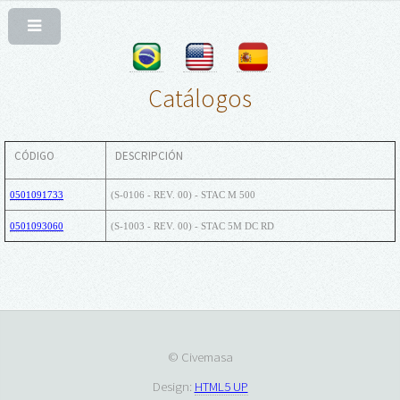
Catálogos
CÓDIGO
DESCRIPCIÓN
0501091733
(S-0106 - REV. 00) - STAC M 500
0501093060
(S-1003 - REV. 00) - STAC 5M DC RD
© Civemasa
Design:
HTML5 UP