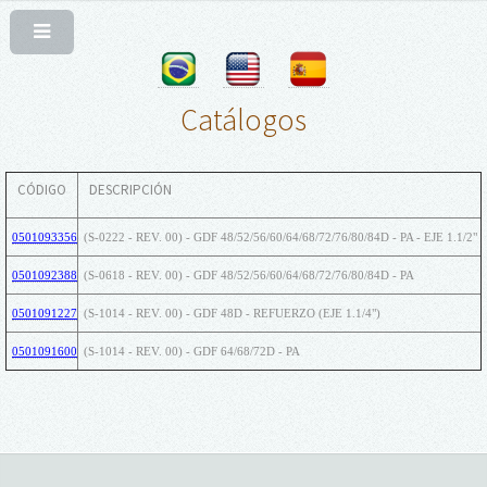
Catálogos
CÓDIGO
DESCRIPCIÓN
0501093356
(S-0222 - REV. 00) - GDF 48/52/56/60/64/68/72/76/80/84D - PA - EJE 1.1/2"
0501092388
(S-0618 - REV. 00) - GDF 48/52/56/60/64/68/72/76/80/84D - PA
0501091227
(S-1014 - REV. 00) - GDF 48D - REFUERZO (EJE 1.1/4")
0501091600
(S-1014 - REV. 00) - GDF 64/68/72D - PA