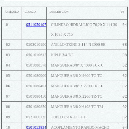
ARTÍCULO
CÓDIGO
DESCRIPCIÓN
QT
01
0511059197
CILINDRO HIDRAULICO 76,20 X 114,30
04
X 1085 X 715
02
0503010190
ANILLO O'RING 2-114 N 3006-9B
08
03
0501010617
NIPLE 3/4"NF
08
04
0501080578
MANGUERA 3/8" X 4000 TC-TC
02
05
0501080909
MANGUERA 3/8 X 4600 TC-TC
02
06
0501080401
MANGUERA 3/8" X 2700 TR-TC
02
07
0501080450
MANGUERA 3/8 X 2200 TR-TC
02
08
0501080850
MANGUERA 3/8 X 6108 TC-TM
02
09
0521066126
TUBO DISTR ACEITE
02
10
0501053834
ACOPLAMIENTO RAPIDO MACHO
04