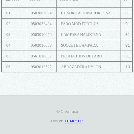
01
0503062094
CUADRO ACIONADOR PESA
01
02
0503032434
FARO MOD FORTLUZ
01
03
0503016059
LÁMPARA HALOGENA
01
04
0503016058
SOQUETE LAMPADA
01
05
0561018037
PROTECCIÓN DE FARO
01
06
0503013527
ABRAZADERA NYLON
10
© Civemasa
Design:
HTML5 UP