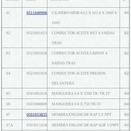
01
0511048906
CILINDRO HIDR 63,5 X 101,6 X 2060 X
04
1665
02
0521061823
CONDUCTOR ACEITE RET 4 SAIDAS
01
TRAS
03
0521061828
CONDUCTOR ACEITE LIMENT 4
02
SAIDAS TRAS
04
0521061826
CONDUCTOR ACEITE PRESION
02
DELANTERA
05
0501081616
MANGUERA 3/4 X 3500 TR- TR 2T
04
06
0501080869
MANGUERA 3/4 X 750 TR-TC
04
07
0501053835
HEMBRA ENGANCHE RAP 1/2 NPT
04
07A
0503011628
HEMBRA ENGANCHE RAP AGR 1/2NPT
04