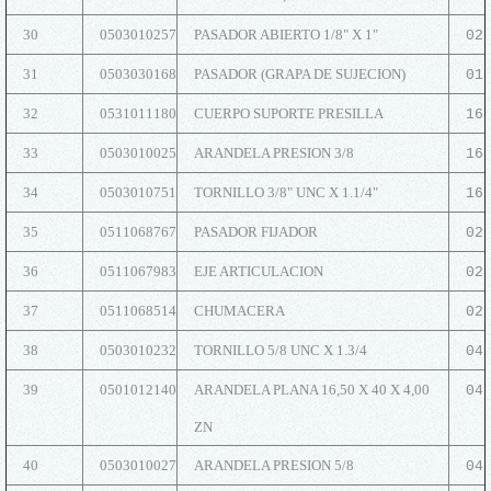
30
0503010257
PASADOR ABIERTO 1/8" X 1"
02
31
0503030168
PASADOR (GRAPA DE SUJECION)
01
32
0531011180
CUERPO SUPORTE PRESILLA
16
33
0503010025
ARANDELA PRESION 3/8
16
34
0503010751
TORNILLO 3/8" UNC X 1.1/4"
16
35
0511068767
PASADOR FIJADOR
02
36
0511067983
EJE ARTICULACION
02
37
0511068514
CHUMACERA
02
38
0503010232
TORNILLO 5/8 UNC X 1.3/4
04
39
0501012140
ARANDELA PLANA 16,50 X 40 X 4,00
04
ZN
40
0503010027
ARANDELA PRESION 5/8
04