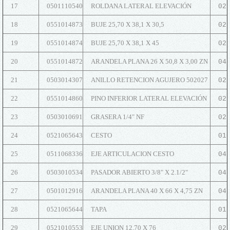
17
0501110540
ROLDANA LATERAL ELEVACIÓN
02
18
0551014873
BUJE 25,70 X 38,1 X 30,5
02
19
0551014874
BUJE 25,70 X 38,1 X 45
02
20
0551014872
ARANDELA PLANA 26 X 50,8 X 3,00 ZN
04
21
0503014307
ANILLO RETENCION AGUJERO 502027
02
22
0551014860
PINO INFERIOR LATERAL ELEVACIÓN
02
23
0503010691
GRASERA 1/4" NF
02
24
0521065643
CESTO
01
25
0511068336
EJE ARTICULACION CESTO
04
26
0503010534
PASADOR ABIERTO 3/8" X 2.1/2"
04
27
0501012916
ARANDELA PLANA 40 X 66 X 4,75 ZN
04
28
0521065644
TAPA
01
29
0521010553
EJE UNION 12,70 X 76
02