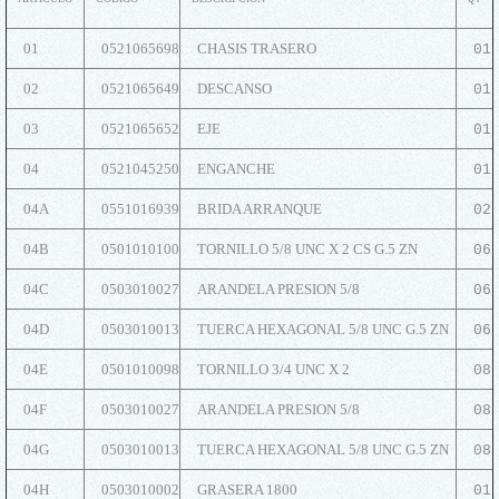
01
0521065698
CHASIS TRASERO
01
02
0521065649
DESCANSO
01
03
0521065652
EJE
01
04
0521045250
ENGANCHE
01
04A
0551016939
BRIDA ARRANQUE
02
04B
0501010100
TORNILLO 5/8 UNC X 2 CS G.5 ZN
06
04C
0503010027
ARANDELA PRESION 5/8
06
04D
0503010013
TUERCA HEXAGONAL 5/8 UNC G.5 ZN
06
04E
0501010098
TORNILLO 3/4 UNC X 2
08
04F
0503010027
ARANDELA PRESION 5/8
08
04G
0503010013
TUERCA HEXAGONAL 5/8 UNC G.5 ZN
08
04H
0503010002
GRASERA 1800
01