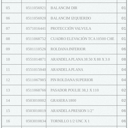
05
0511056921
BALANCIM DIR
01
06
0511056920
BALANCIM IZQUIERDO
01
07
0571016441
PROTECCIÓN VALVULA
01
08
0511068752
CUADRO ELEVACIÓN TCA 10500 CHE
01
09
0501110526
ROLDANA INFERIOR
06
10
0551014871
ARANDELA PLANA 38.50 X 88 X 3.0
08
11
0551015940
ARANDELA PLANA
04
12
0511067985
PIN ROLDANA SUPERIOR
04
13
0511068766
PASADOR POULIE 38,1 X 110
02
14
0503010002
GRASERA 1800
02
15
0503010019
ARANDELA PRESION 1/2"
06
16
0503010834
TORNILLO 1/2 UNC X 1
06