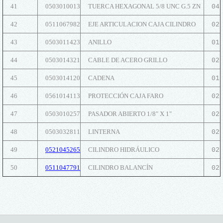
41
0503010013
TUERCA HEXAGONAL 5/8 UNC G.5 ZN
04
42
0511067982
EJE ARTICULACION CAJA CILINDRO
02
43
0503011423
ANILLO
01
44
0503014321
CABLE DE ACERO GRILLO
02
45
0503014120
CADENA
01
46
0561014113
PROTECCIÓN CAJA FARO
02
47
0503010257
PASADOR ABIERTO 1/8" X 1"
02
48
0503032811
LINTERNA
02
49
0521045265
CILINDRO HIDRÁULICO
02
50
0511047791
CILINDRO BALANCÍN
02