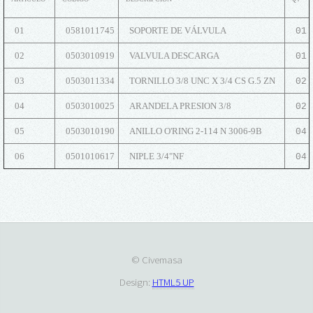
01
0581011745
SOPORTE DE VÁLVULA
01
02
0503010919
VALVULA DESCARGA
01
03
0503011334
TORNILLO 3/8 UNC X 3/4 CS G.5 ZN
02
04
0503010025
ARANDELA PRESION 3/8
02
05
0503010190
ANILLO O'RING 2-114 N 3006-9B
04
06
0501010617
NIPLE 3/4"NF
04
© Civemasa
Design:
HTML5 UP