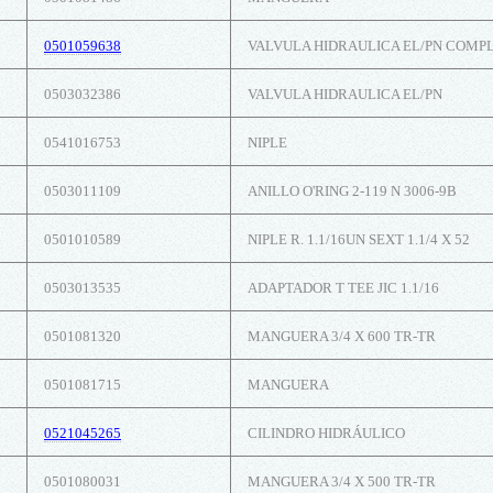
0501059638
VALVULA HIDRAULICA EL/PN COMP
0503032386
VALVULA HIDRAULICA EL/PN
0541016753
NIPLE
0503011109
ANILLO O'RING 2-119 N 3006-9B
0501010589
NIPLE R. 1.1/16UN SEXT 1.1/4 X 52
0503013535
ADAPTADOR T TEE JIC 1.1/16
0501081320
MANGUERA 3/4 X 600 TR-TR
0501081715
MANGUERA
0521045265
CILINDRO HIDRÁULICO
0501080031
MANGUERA 3/4 X 500 TR-TR