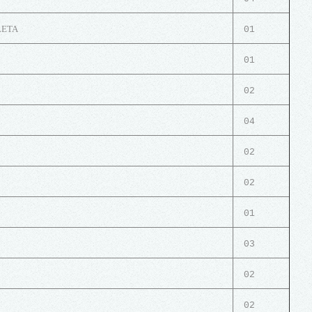
LETA
01
01
02
04
02
02
01
03
02
02