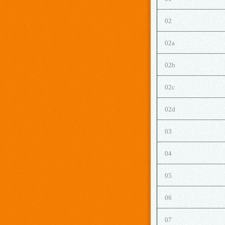
02
02a
02b
02c
02d
03
04
05
06
07