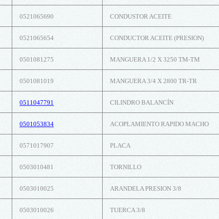
0521065690
CONDUSTOR ACEITE
0521065654
CONDUCTOR ACEITE (PRESION)
0501081275
MANGUERA 1/2 X 3250 TM-TM
0501081019
MANGUERA 3/4 X 2800 TR-TR
0511047791
CILINDRO BALANCÍN
0501053834
ACOPLAMIENTO RAPIDO MACHO
0571017907
PLACA
0503010481
TORNILLO
0503010025
ARANDELA PRESION 3/8
0503010026
TUERCA 3/8