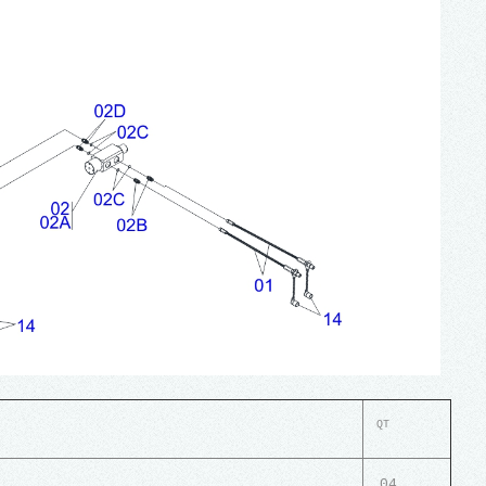
QT
04