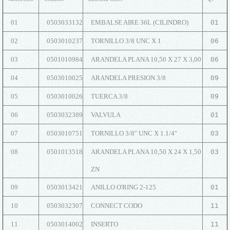
01
0503033132
EMBALSE AIRE 36L (CILINDRO)
01
02
0503010237
TORNILLO 3/8 UNC X 1
06
03
0501010984
ARANDELA PLANA 10,50 X 27 X 3,00
06
04
0503010025
ARANDELA PRESION 3/8
09
05
0503010026
TUERCA 3/8
09
06
0503032389
VALVULA
01
07
0503010751
TORNILLO 3/8" UNC X 1.1/4"
03
08
0501013518
ARANDELA PLANA 10,50 X 24 X 1,50
03
ZN
09
0503013421
ANILLO O'RING 2-125
01
10
0503032307
CONNECT CODO
11
11
0503014002
INSERTO
11