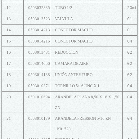
12
0503032835
TUBO 1/2
20mt
13
0503013523
VALVULA
01
14
0503014213
CONECTOR MACHO
01
15
0503014216
CONECTOR MACHO
04
16
0503013481
REDUCCION
02
17
0503014056
CAMARA DE AIRE
02
18
0503014138
UNIÓN ANTEP TUBO
02
19
0503010371
TORNILLO 5/16 UNC X 1
04
20
0501010694
ARANDELA PLANA 8,50 X 18 X 1,50
04
ZN
21
0503010179
ARANDELA PRESSION 5/16 ZN
04
1K01528