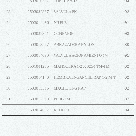
22
0503010337
TUERCA 5/16
04
23
0503032387
VALVULA PN
02
24
0503014486
NIPPLE
01
25
0503032301
CONEXION
03
26
0503013527
ABRAZADERA NYLON
30
27
0503014039
VALVULA ACIONAMIENTO 1/4
01
28
0501081275
MANGUERA 1/2 X 3250 TM-TM
02
29
0503014140
HEMBRA ENGANCHE RAP 1/2 NPT
02
30
0503013515
MACHO ENG RAP
02
31
0503013518
PLUG 1/4
02
32
0503014037
REDUCTOR
04