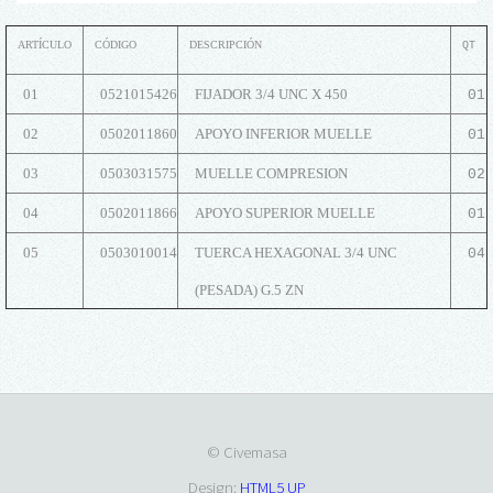
ARTÍCULO
CÓDIGO
DESCRIPCIÓN
QT
01
0521015426
FIJADOR 3/4 UNC X 450
01
02
0502011860
APOYO INFERIOR MUELLE
01
03
0503031575
MUELLE COMPRESION
02
04
0502011866
APOYO SUPERIOR MUELLE
01
05
0503010014
TUERCA HEXAGONAL 3/4 UNC
04
(PESADA) G.5 ZN
© Civemasa
Design:
HTML5 UP