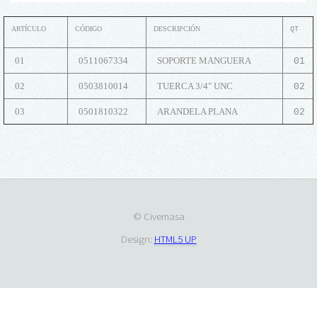
ARTÍCULO
CÓDIGO
DESCRIPCIÓN
QT
01
0511067334
SOPORTE MANGUERA
01
02
0503810014
TUERCA 3/4" UNC
02
03
0501810322
ARANDELA PLANA
02
© Civemasa
Design:
HTML5 UP