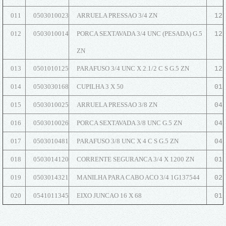
011
0503010023
ARRUELA PRESSAO 3/4 ZN
12
012
0503010014
PORCA SEXTAVADA 3/4 UNC (PESADA) G.5
12
ZN
013
0501010125
PARAFUSO 3/4 UNC X 2.1/2 C S G.5 ZN
12
014
0503030168
CUPILHA 3 X 50
01
015
0503010025
ARRUELA PRESSAO 3/8 ZN
04
016
0503010026
PORCA SEXTAVADA 3/8 UNC G.5 ZN
04
017
0503010481
PARAFUSO 3/8 UNC X 4 C S G.5 ZN
04
018
0503014120
CORRENTE SEGURANCA 3/4 X 1200 ZN
01
019
0503014321
MANILHA PARA CABO ACO 3/4 1G137544
02
020
0541011345
EIXO JUNCAO 16 X 68
01