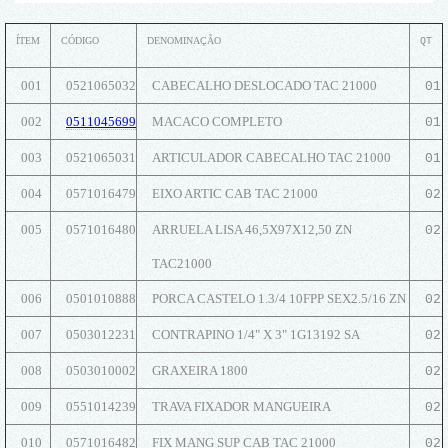
ÍTEM
CÓDIGO
DENOMINAÇÃO
QT
001
0521065032
CABECALHO DESLOCADO TAC 21000
01
002
0511045699
MACACO COMPLETO
01
003
0521065031
ARTICULADOR CABECALHO TAC 21000
01
004
0571016479
EIXO ARTIC CAB TAC 21000
02
005
0571016480
ARRUELA LISA 46,5X97X12,50 ZN
02
TAC21000
006
0501010888
PORCA CASTELO 1.3/4 10FPP SEX2.5/16 ZN
02
007
0503012231
CONTRAPINO 1/4" X 3" 1G13192 SA
02
008
0503010002
GRAXEIRA 1800
02
009
0551014239
TRAVA FIXADOR MANGUEIRA
02
010
0571016482
FIX MANG SUP CAB TAC 21000
02