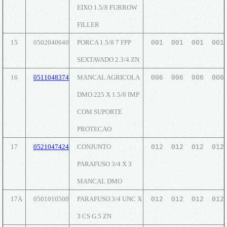
EIXO 1.5/8 FURROW
FILLER
15
0502040640
PORCA 1.5/8 7 FPP
001 001 001 001
SEXTAVADO 2.3/4 ZN
16
0511048374
MANCAL AGRICOLA
006 006 006 006
DMO 225 X 1.5/8 IMP
COM SUPORTE
PROTECAO
17
0521047424
CONJUNTO
012 012 012 012
PARAFUSO 3/4 X 3
MANCAL DMO
17A
0501010500
PARAFUSO 3/4 UNC X
012 012 012 012
3 CS G.5 ZN