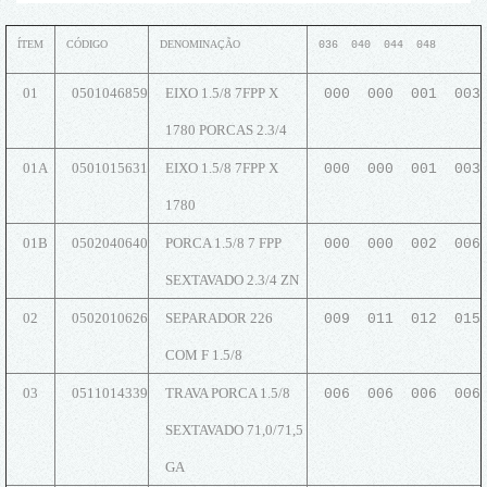
ÍTEM
CÓDIGO
DENOMINAÇÃO
036 040 044 048
01
0501046859
EIXO 1.5/8 7FPP X
000 000 001 003
1780 PORCAS 2.3/4
01A
0501015631
EIXO 1.5/8 7FPP X
000 000 001 003
1780
01B
0502040640
PORCA 1.5/8 7 FPP
000 000 002 006
SEXTAVADO 2.3/4 ZN
02
0502010626
SEPARADOR 226
009 011 012 015
COM F 1.5/8
03
0511014339
TRAVA PORCA 1.5/8
006 006 006 006
SEXTAVADO 71,0/71,5
GA