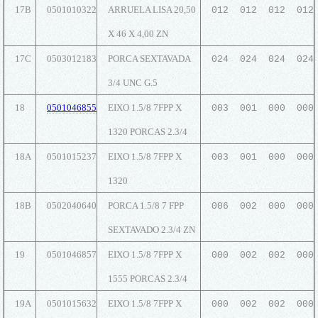
17B
0501010322
ARRUELA LISA 20,50
012 012 012 012
X 46 X 4,00 ZN
17C
0503012183
PORCA SEXTAVADA
024 024 024 024
3/4 UNC G.5
18
0501046855
EIXO 1.5/8 7FPP X
003 001 000 000
1320 PORCAS 2.3/4
18A
0501015237
EIXO 1.5/8 7FPP X
003 001 000 000
1320
18B
0502040640
PORCA 1.5/8 7 FPP
006 002 000 000
SEXTAVADO 2.3/4 ZN
19
0501046857
EIXO 1.5/8 7FPP X
000 002 002 000
1555 PORCAS 2.3/4
19A
0501015632
EIXO 1.5/8 7FPP X
000 002 002 000