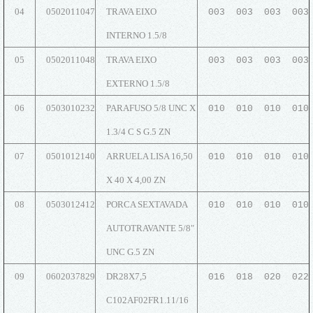
04
0502011047
TRAVA EIXO
003 003 003 003
INTERNO 1.5/8
05
0502011048
TRAVA EIXO
003 003 003 003
EXTERNO 1.5/8
06
0503010232
PARAFUSO 5/8 UNC X
010 010 010 010
1.3/4 C S G.5 ZN
07
0501012140
ARRUELA LISA 16,50
010 010 010 010
X 40 X 4,00 ZN
08
0503012412
PORCA SEXTAVADA
010 010 010 010
AUTOTRAVANTE 5/8"
UNC G.5 ZN
09
0602037829
DR28X7,5
016 018 020 022
C102AF02FR1.11/16