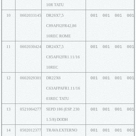
10R TATU
10
0602033145
DR26X7,5
001 001 001 001
C89AF02FR42,86
10REC ROME
11
0602030424
DR24X7,5
001 001 001 001
C85AF02FR1.11/16
10REC
12
0602029301
DR22X6
001 001 001 001
C63AFPAFR1.11/16
03REC TATU
13
0521064277
SEPD 186 (ESP. 230
001 001 001 001
1.5/8) DODH
14
0502012377
TRAVA EXTERNO
001 001 001 001