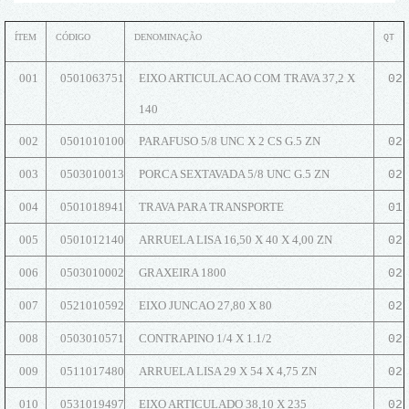
ÍTEM
CÓDIGO
DENOMINAÇÃO
QT
001
0501063751
EIXO ARTICULACAO COM TRAVA 37,2 X
02
140
002
0501010100
PARAFUSO 5/8 UNC X 2 CS G.5 ZN
02
003
0503010013
PORCA SEXTAVADA 5/8 UNC G.5 ZN
02
004
0501018941
TRAVA PARA TRANSPORTE
01
005
0501012140
ARRUELA LISA 16,50 X 40 X 4,00 ZN
02
006
0503010002
GRAXEIRA 1800
02
007
0521010592
EIXO JUNCAO 27,80 X 80
02
008
0503010571
CONTRAPINO 1/4 X 1.1/2
02
009
0511017480
ARRUELA LISA 29 X 54 X 4,75 ZN
02
010
0531019497
EIXO ARTICULADO 38,10 X 235
02