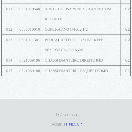
011
0531019540
ARRUELA LISA 39,50 X 70 X 9,50 COM
02
RECORTE
012
0503010010
CONTRAPINO 1/4 X 2.1/2
02
013
0501011301
PORCA CASTELO 1.1/2 UNC 6 FPP
02
SEXTAVADA 2.5/16 ZN
014
0521069186
CHASSI DIANTEIRO DIREITO 84D
01
015
0521069188
CHASSI DIANTEIRO ESQUERDO 84D
01
© Civemasa
Design:
HTML5 UP