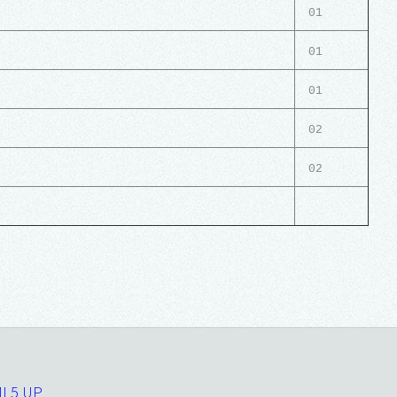
01
01
01
02
02
L5 UP