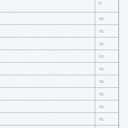
QT
01
01
01
01
01
01
01
01
01