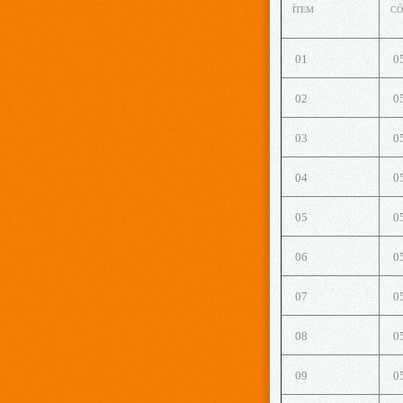
ÍTEM
CÓ
01
0
02
0
03
0
04
0
05
0
06
0
07
0
08
0
09
0