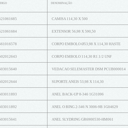
DIGO
DENOMINAÇÃO
521061685
CAMISA 114,30 X 500
521061684
EXTENSOR 56,98 X 590,50
561016578
CORPO EMBOLO Ø53,98 X 114,30 HASTE
502012643
CORPO EMBOLO 114,30 R1.1/2 UNF
503015640
VEDACAO SELEMASTER DSM PCUB000014
502012644
SUPORTE ANEIS 53,98 X 114,30
503011893
ANEL BACK-UP 8-346 1G31096
503011892
ANEL O RING 2-346 N 3006-9B 1G04629
503015641
ANEL SLYDRING GR6900530-HM061