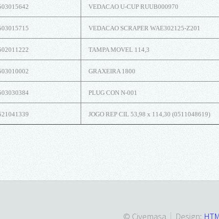
503015642
VEDACAO U-CUP RUUB000970
503015715
VEDACAO SCRAPER WAE302125-Z201
502011222
TAMPA MOVEL 114,3
503010002
GRAXEIRA 1800
503030384
PLUG CON N-001
521041339
JOGO REP CIL 53,98 x 114,30 (0511048619)
© Civemasa
Design:
HTM