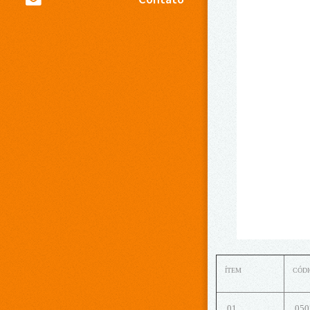
ÍTEM
CÓD
01
050