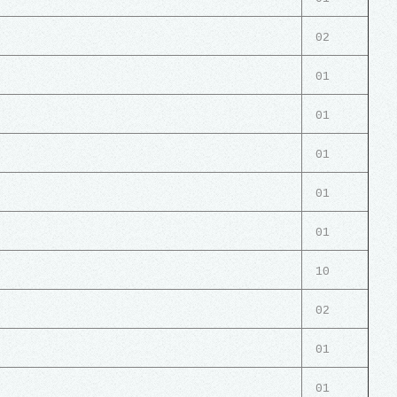
02
01
01
01
01
01
10
02
01
01