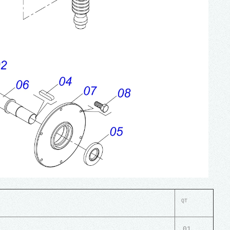
QT
01