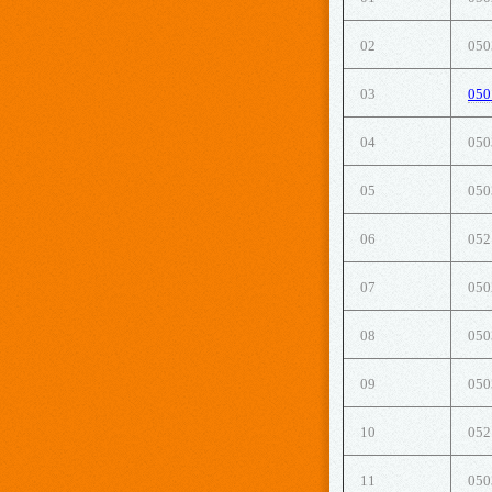
02
050
03
050
04
050
05
050
06
052
07
050
08
050
09
050
10
052
11
050