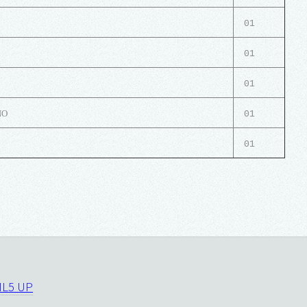
01
01
01
NO
01
01
L5 UP