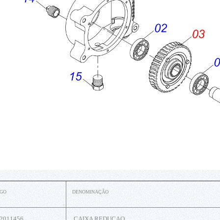
IGO
DENOMINAÇÃO
2011456
CAIXA REDUCAO