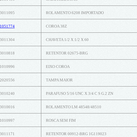
3011095
ROLAMENTO 6208 IMPORTADO
1051774
COROA 38Z
3011304
CHAVETA 1/2 X 1/2 X 60
3010818
RETENTOR 02675-BRG
1010996
EIXO COROA
2020556
TAMPA MAIOR
3010240
PARAFUSO 5/16 UNC X 3/4 C S G.2 ZN
3010016
ROLAMENTO LM 48548/48510
1010997
ROSCA SEM FIM
3011171
RETENTOR 00912-BRG 1G119023